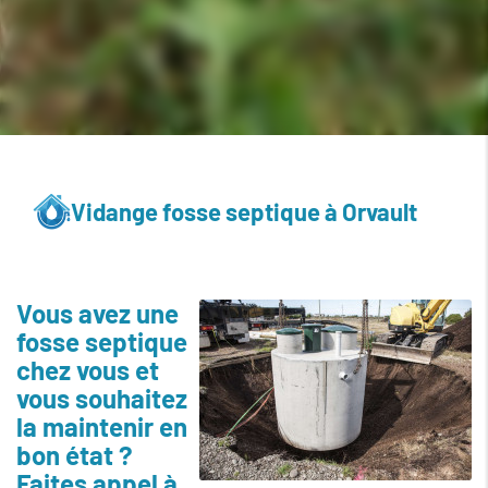
Vidange fosse septique à Orvault
Vous avez une
fosse septique
chez vous et
vous souhaitez
la maintenir en
bon état ?
Faites appel à