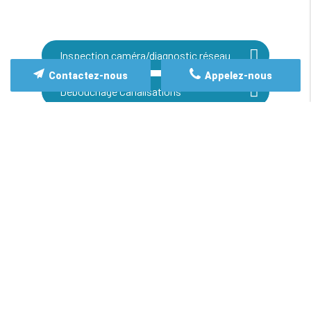
Inspection caméra/diagnostic réseau
Contactez-nous
Appelez-nous
Débouchage Canalisations
Réhabilitation de canalisation par
chemisage
Vidange & pompage fosse septique
Curage haute pression / Déracinage robot
de fraisage
Création / Modification de réseau
d'assainissement et eaux de pluie