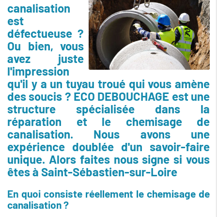
canalisation
est
défectueuse ?
Ou bien, vous
avez juste
l'impression
qu'il y a un tuyau troué qui vous amène
des soucis ? ECO DEBOUCHAGE est une
structure spécialisée dans la
réparation et le chemisage de
canalisation. Nous avons une
expérience doublée d'un savoir-faire
unique. Alors faites nous signe si vous
êtes à Saint-Sébastien-sur-Loire
En quoi consiste réellement le chemisage de
canalisation ?